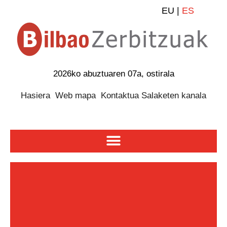
EU |
ES
2026ko abuztuaren 07a, ostirala
Hasiera
Web mapa
Kontaktua
Salaketen kanala