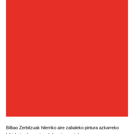
Bilbao Zerbitzuak hilerriko aire zabaleko pintura azkarreko