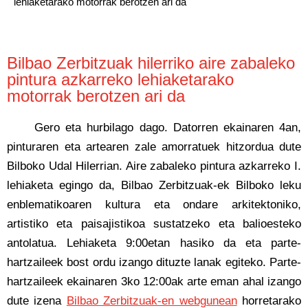
lehiaketarako motorrak berotzen ari da
Bilbao Zerbitzuak hilerriko aire zabaleko
pintura azkarreko lehiaketarako
motorrak berotzen ari da
Gero eta hurbilago dago. Datorren ekainaren 4an,
pinturaren eta artearen zale amorratuek hitzordua dute
Bilboko Udal Hilerrian. Aire zabaleko pintura azkarreko I.
lehiaketa egingo da, Bilbao Zerbitzuak-ek Bilboko leku
enblematikoaren kultura eta ondare arkitektoniko,
artistiko eta paisajistikoa sustatzeko eta balioesteko
antolatua. Lehiaketa 9:00etan hasiko da eta parte-
hartzaileek bost ordu izango dituzte lanak egiteko. Parte-
hartzaileek ekainaren 3ko 12:00ak arte eman ahal izango
dute izena
Bilbao Zerbitzuak-en webgunean
horretarako