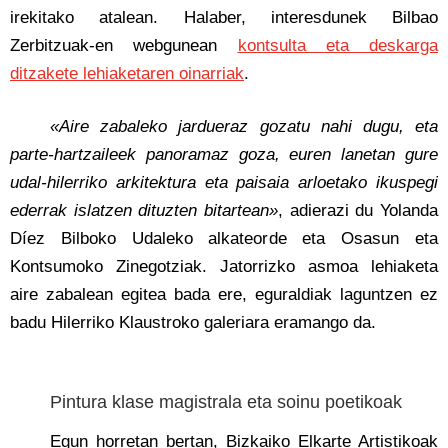
irekitako atalean. Halaber, interesdunek Bilbao
Zerbitzuak-en webgunean
kontsulta eta deskarga
ditzakete lehiaketaren oinarriak
.
«Aire zabaleko jardueraz gozatu nahi dugu, eta
parte-hartzaileek panoramaz goza, euren lanetan gure
udal-hilerriko arkitektura eta paisaia arloetako ikuspegi
ederrak islatzen dituzten bitartean»
, adierazi du Yolanda
Díez Bilboko Udaleko alkateorde eta Osasun eta
Kontsumoko Zinegotziak. Jatorrizko asmoa lehiaketa
aire zabalean egitea bada ere, eguraldiak laguntzen ez
badu Hilerriko Klaustroko galeriara eramango da.
Pintura klase magistrala eta soinu poetikoak
Egun horretan bertan, Bizkaiko Elkarte Artistikoak