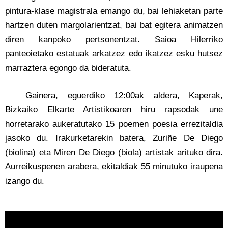
pintura-klase magistrala emango du, bai lehiaketan parte
hartzen duten margolarientzat, bai bat egitera animatzen
diren kanpoko pertsonentzat. Saioa Hilerriko
panteoietako estatuak arkatzez edo ikatzez esku hutsez
marraztera egongo da bideratuta.
Gainera, eguerdiko 12:00ak aldera, Kaperak,
Bizkaiko Elkarte Artistikoaren hiru rapsodak une
horretarako aukeratutako 15 poemen poesia errezitaldia
jasoko du. Irakurketarekin batera, Zuriñe De Diego
(biolina) eta Miren De Diego (biola) artistak arituko dira.
Aurreikuspenen arabera, ekitaldiak 55 minutuko iraupena
izango du.