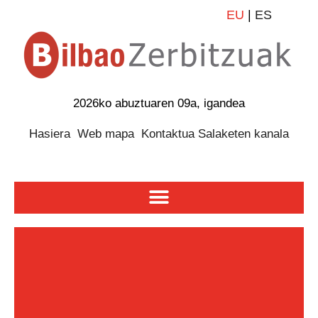
EU
|
ES
2026ko abuztuaren 09a, igandea
Hasiera
Web mapa
Kontaktua
Salaketen kanala