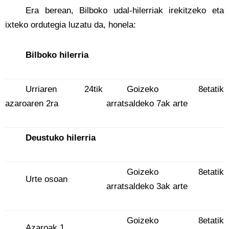
Era berean, Bilboko udal-hilerriak irekitzeko eta
ixteko ordutegia luzatu da, honela:
Bilboko hilerria
Urriaren 24tik
Goizeko 8etatik
azaroaren 2ra
arratsaldeko 7ak arte
Deustuko hilerria
Goizeko 8etatik
Urte osoan
arratsaldeko 3ak arte
Goizeko 8etatik
Azaroak 1