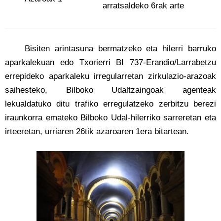
arratsaldeko 6rak arte
Bisiten arintasuna bermatzeko eta hilerri barruko
aparkalekuan edo Txorierri BI 737-Erandio/Larrabetzu
errepideko aparkaleku irregularretan zirkulazio-arazoak
saihesteko, Bilboko Udaltzaingoak agenteak
lekualdatuko ditu trafiko erregulatzeko zerbitzu berezi
iraunkorra emateko Bilboko Udal-hilerriko sarreretan eta
irteeretan, urriaren 26tik azaroaren 1era bitartean.