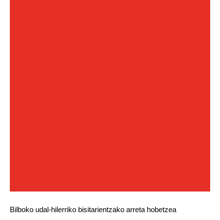
Bilboko udal-hilerriko bisitarientzako arreta hobetzea