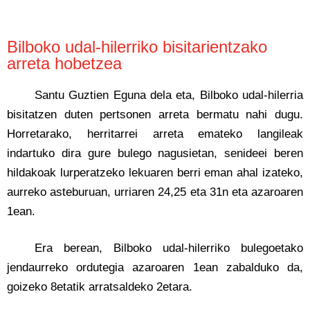
Bilboko udal-hilerriko bisitarientzako
arreta hobetzea
Santu Guztien Eguna dela eta, Bilboko udal-hilerria
bisitatzen duten pertsonen arreta bermatu nahi dugu.
Horretarako, herritarrei arreta emateko langileak
indartuko dira gure bulego nagusietan, senideei beren
hildakoak lurperatzeko lekuaren berri eman ahal izateko,
aurreko asteburuan, urriaren 24,25 eta 31n eta azaroaren
1ean.
Era berean, Bilboko udal-hilerriko bulegoetako
jendaurreko ordutegia azaroaren 1ean zabalduko da,
goizeko 8etatik arratsaldeko 2etara.