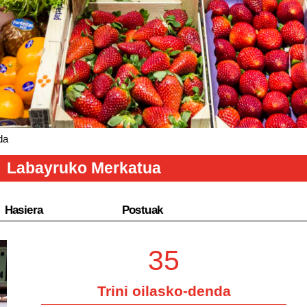
da
Labayruko Merkatua
Hasiera
Postuak
35
Trini oilasko-denda