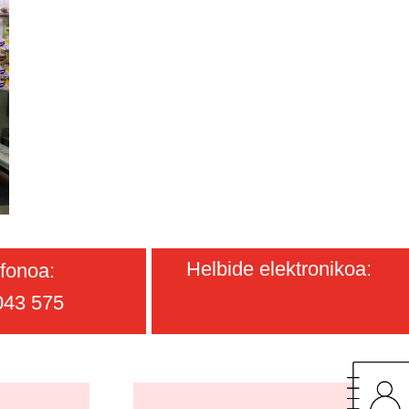
Helbide elektronikoa:
fonoa:
043 575