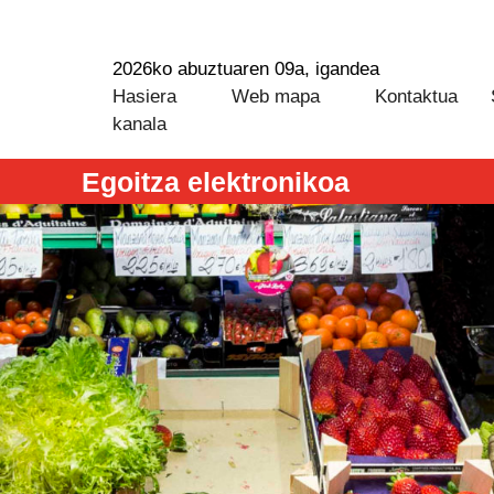
2026ko abuztuaren 09a, igandea
Hasiera
Web mapa
Kontaktua
kanala
Egoitza elektronikoa