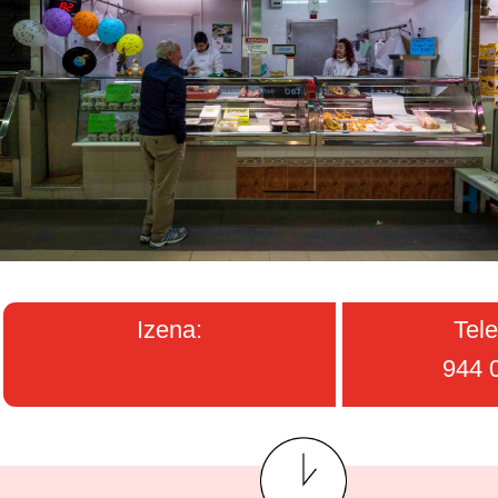
Izena:
Tele
944 