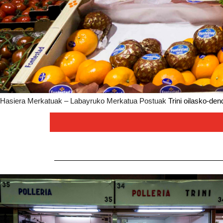
Hasiera
Merkatuak – Labayruko Merkatua
Postuak
Trini oilasko-den