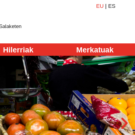
EU
|
ES
Salaketen
Hilerriak
Merkatuak