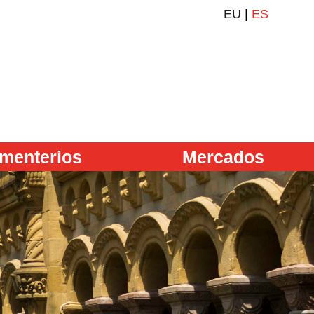
EU
|
ES
menterios
Mercados