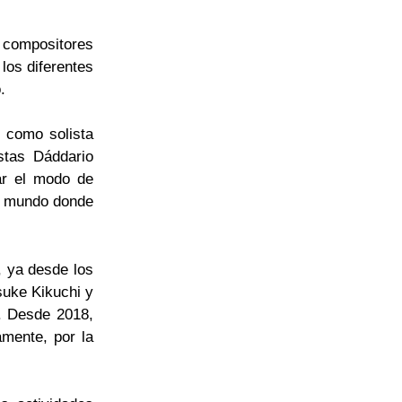
a compositores
los diferentes
.
l como solista
stas Dáddario
rar el modo de
co mundo donde
, ya desde los
suke Kikuchi y
. Desde 2018,
amente, por la