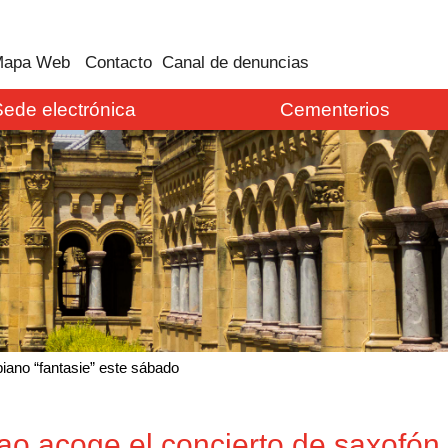
apa Web
Contacto
Canal de denuncias
Sede electrónica
Cementerios
piano “fantasie” este sábado
bao acoge el concierto de saxofón