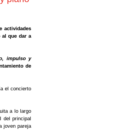
e actividades
 al que dar a
o, impulso y
untamiento de
a el concierto
ita a lo largo
l del principal
a joven pareja