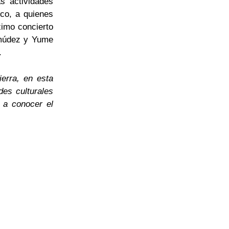
s actividades
ico, a quienes
imo concierto
rmúdez y Yume
.
erra, en esta
es culturales
r a conocer el