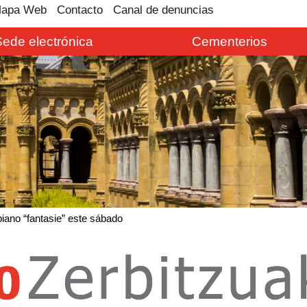
apa Web
Contacto
Canal de denuncias
Sede electrónica
Cementerios
piano “fantasie” este sábado