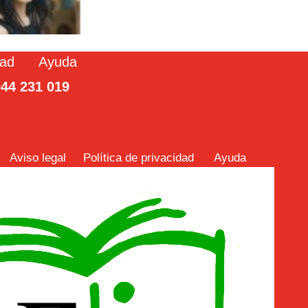
dad
Ayud
a
44 231 019
Aviso legal
Política de privacidad
Ayuda