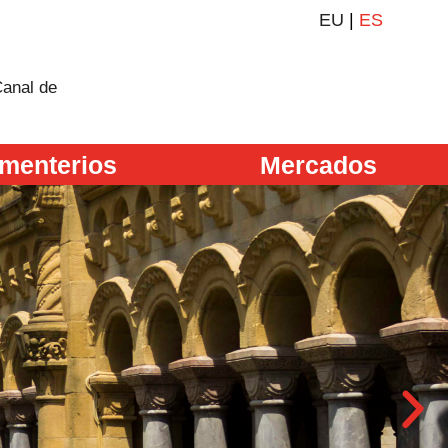
EU
|
ES
anal de
menterios
Mercados