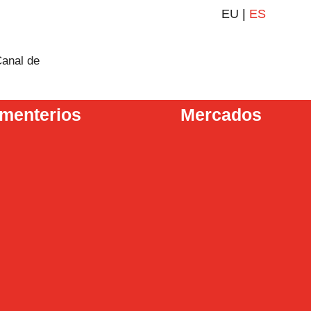
EU
|
ES
anal de
menterios
Mercados