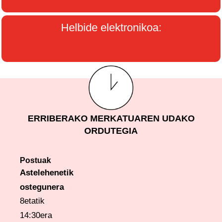
Helbide elektronikoa:
ERRIBERAKO MERKATUAREN UDAKO
ORDUTEGIA
Postuak
Astelehenetik
ostegunera
8etatik
14:30era