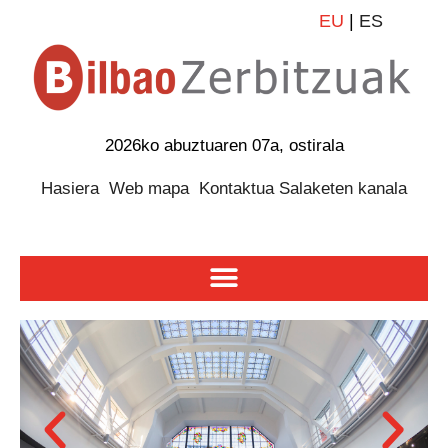
EU
|
ES
2026ko abuztuaren 07a, ostirala
Hasiera
Web mapa
Kontaktua
Salaketen kanala