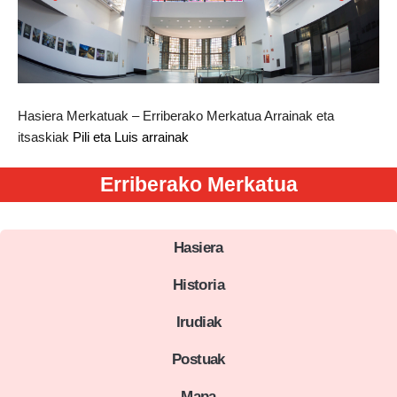
Hasiera
Merkatuak – Erriberako Merkatua
Arrainak eta
itsaskiak
Pili eta Luis arrainak
Erriberako Merkatua
Hasiera
Historia
Irudiak
Postuak
Mapa