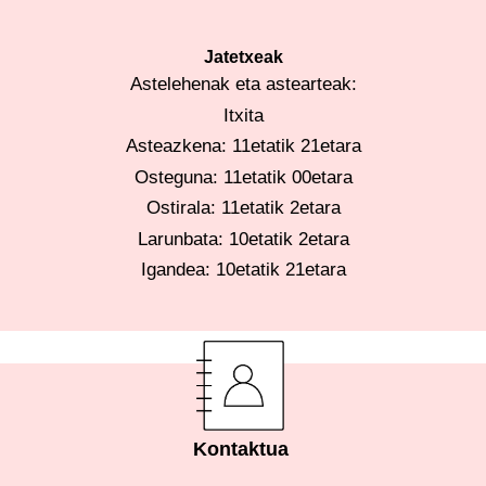
Jatetxeak
Astelehenak eta astearteak:
Itxita
Asteazkena: 11etatik 21etara
Osteguna: 11etatik 00etara
Ostirala: 11etatik 2etara
Larunbata: 10etatik 2etara
Igandea: 10etatik 21etara
Kontaktua