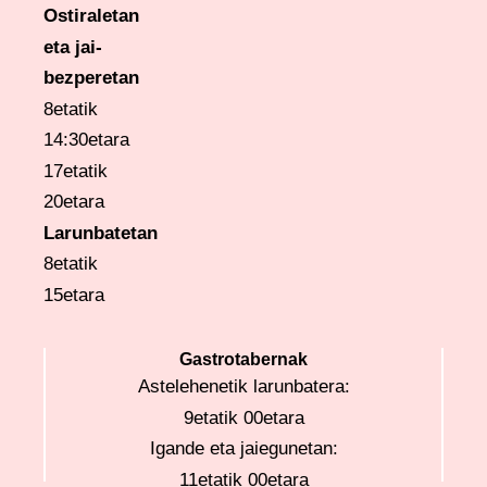
Ostiraletan
eta
jai-
bezperetan
8etatik
14:30etara
17etatik
20etara
Larunbatetan
8etatik
15etara
Gastrotabernak
Astelehenetik larunbatera:
9etatik 00etara
Igande eta jaiegunetan:
11etatik 00etara