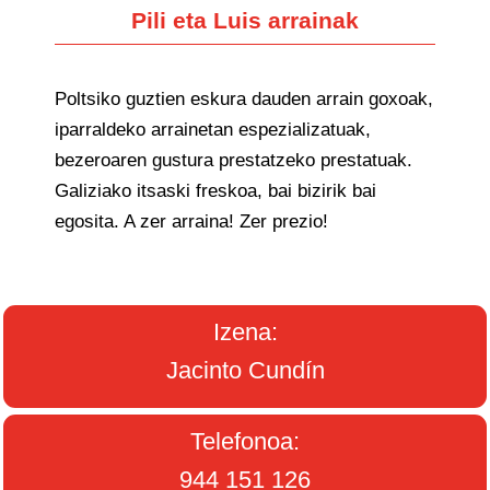
Pili eta Luis arrainak
Poltsiko guztien eskura dauden arrain goxoak,
iparraldeko arrainetan espezializatuak,
bezeroaren gustura prestatzeko prestatuak.
Galiziako itsaski freskoa, bai bizirik bai
egosita. A zer arraina! Zer prezio!
Izena:
Jacinto Cundín
Telefonoa:
944 151 126