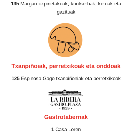
135
Margari ozpinetakoak, kontserbak, ketuak eta
gazituak
Txanpiñoiak, perretxikoak eta onddoak
125
Espinosa Gago txanpiñoniak eta perretxikoak
Gastrotabernak
1
Casa Loren