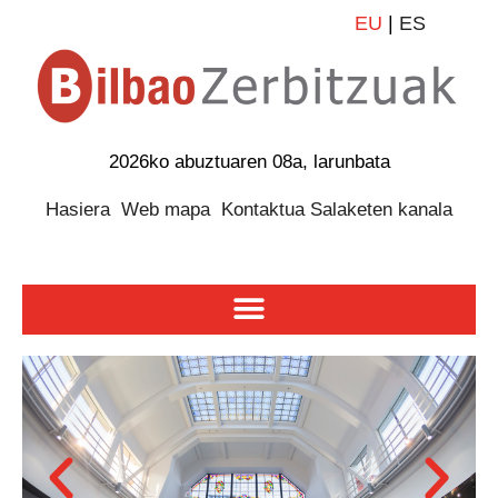
EU
|
ES
2026ko abuztuaren 08a, larunbata
Hasiera
Web mapa
Kontaktua
Salaketen kanala