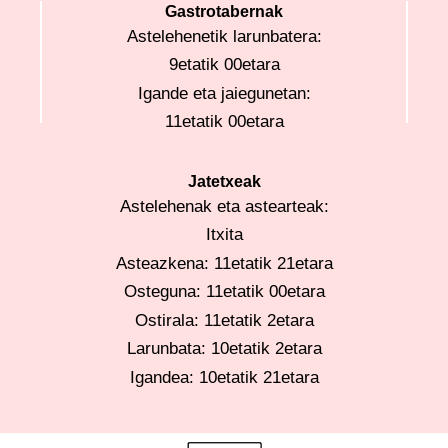
Gastrotabernak
Astelehenetik larunbatera:
9etatik 00etara
Igande eta jaiegunetan:
11etatik 00etara
Jatetxeak
Astelehenak eta astearteak:
Itxita
Asteazkena: 11etatik 21etara
Osteguna: 11etatik 00etara
Ostirala: 11etatik 2etara
Larunbata: 10etatik 2etara
Igandea: 10etatik 21etara