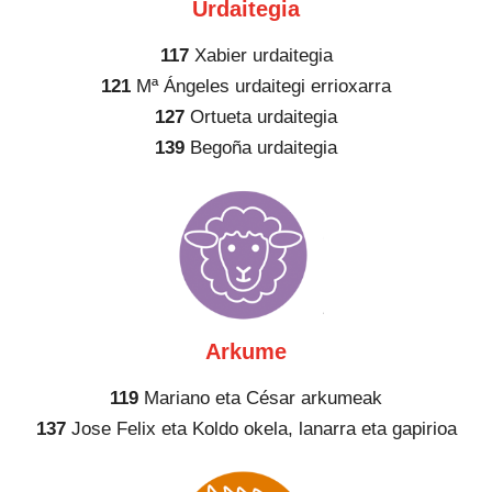
Urdaitegia
117
Xabier urdaitegia
121
Mª Ángeles urdaitegi errioxarra
127
Ortueta urdaitegia
139
Begoña urdaitegia
Arkume
119
Mariano eta César arkumeak
137
Jose Felix eta Koldo okela, lanarra eta gapirioa