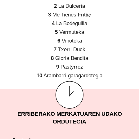
2
La Dulcería
3
Me Tienes Frit@
4
La Bodeguilla
5
Vermuteka
6
Vinoteka
7
Txerri Duck
8
Gloria Bendita
9
Pastyrroz
10
Arambarri garagardotegia
ERRIBERAKO MERKATUAREN UDAKO
ORDUTEGIA