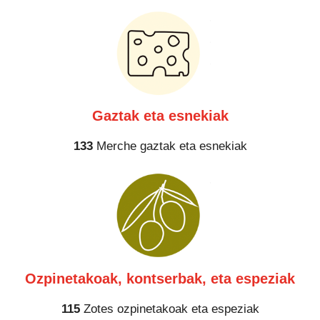
Gaztak eta esnekiak
133
Merche gaztak eta esnekiak
Ozpinetakoak, kontserbak, eta espeziak
115
Zotes ozpinetakoak eta espeziak