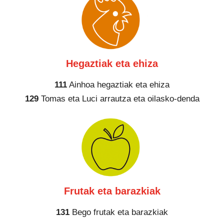
Hegaztiak eta ehiza
111
Ainhoa hegaztiak eta ehiza
129
Tomas eta Luci arrautza eta oilasko-denda
Frutak eta barazkiak
131
Bego frutak eta barazkiak