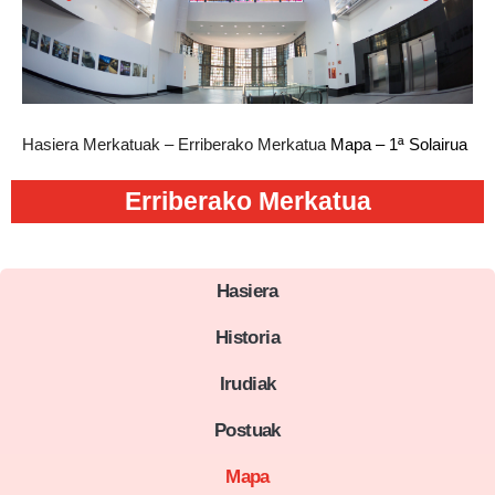
Hasiera
Merkatuak – Erriberako Merkatua
Mapa – 1ª Solairua
Erriberako Merkatua
Hasiera
Historia
Irudiak
Postuak
Mapa