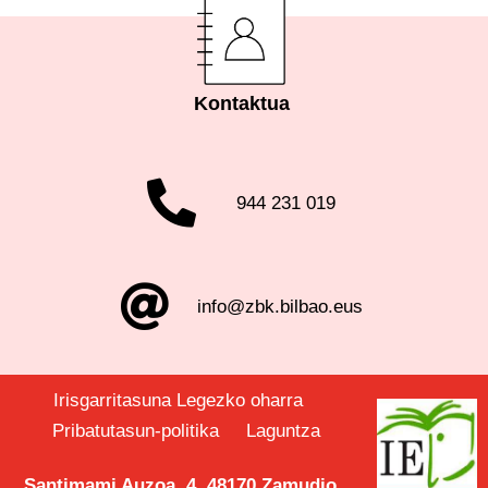
Kontaktua
944 231 019
info@zbk.bilbao.eus
Irisgarritasuna
Legezko oharra
Pribatutasun-politika
Laguntza
Santimami Auzoa, 4. 48170 Zamudio.