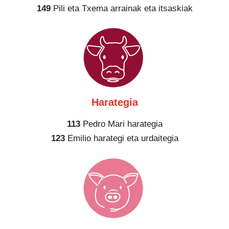
149
Pili eta Txema arrainak eta itsaskiak
Harategia
113
Pedro Mari harategia
123
Emilio harategi eta urdaitegia