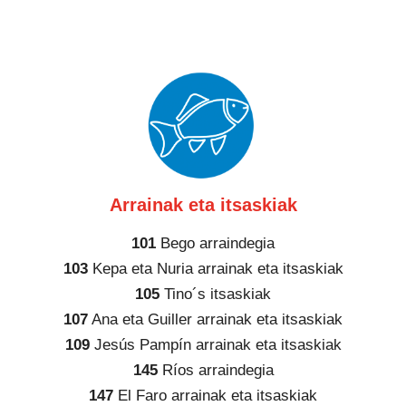
Arrainak eta itsaskiak
101
Bego arraindegia
103
Kepa eta Nuria arrainak eta itsaskiak
105
Tino´s itsaskiak
107
Ana eta Guiller arrainak eta itsaskiak
109
Jesús Pampín arrainak eta itsaskiak
145
Ríos arraindegia
147
El Faro arrainak eta itsaskiak