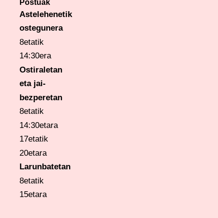
Postuak
Astelehenetik
ostegunera
8etatik
14:30era
Ostiraletan
eta
jai-
bezperetan
8etatik
14:30etara
17etatik
20etara
Larunbatetan
8etatik
15etara