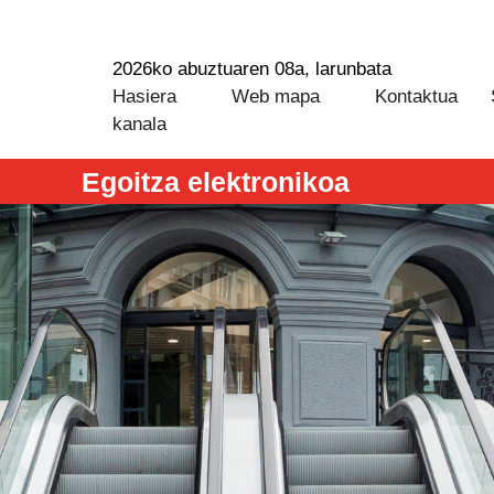
2026ko abuztuaren 08a, larunbata
Hasiera
Web mapa
Kontaktua
kanala
Egoitza elektronikoa