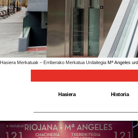
Hasiera
Merkatuak – Erriberako Merkatua
Urdaitegia
Mª Angeles urda
Hasiera
Historia