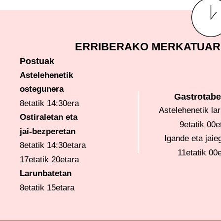
ERRIBERAKO MERKATUAR
Postuak
Astelehenetik
ostegunera
Gastrotab
8etatik 14:30era
Astelehenetik la
Ostiraletan eta
9etatik 00e
jai-bezperetan
Igande eta jaie
8etatik 14:30etara
11etatik 00
17etatik 20etara
Larunbatetan
8etatik 15etara