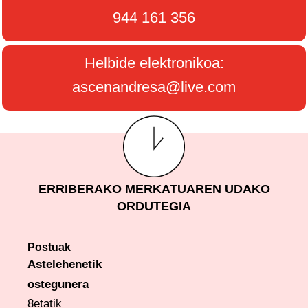
944 161 356
Helbide elektronikoa:
ascenandresa@live.com
ERRIBERAKO MERKATUAREN UDAKO
ORDUTEGIA
Postuak
Astelehenetik
ostegunera
8etatik