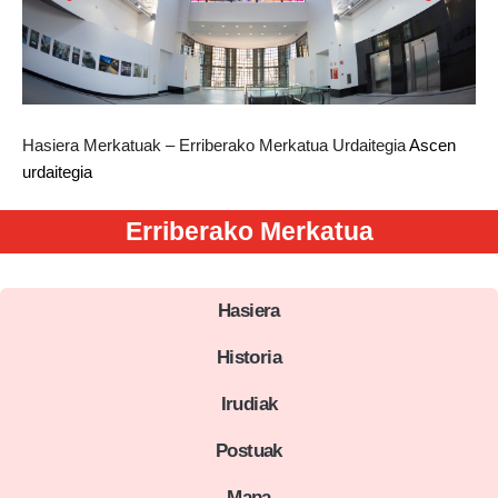
Hasiera
Merkatuak – Erriberako Merkatua
Urdaitegia
Ascen
urdaitegia
Erriberako Merkatua
Hasiera
Historia
Irudiak
Postuak
Mapa