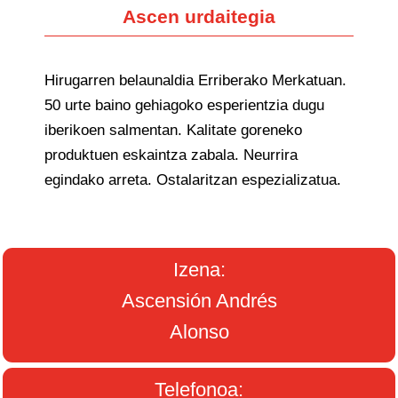
Ascen urdaitegia
Hirugarren belaunaldia Erriberako Merkatuan.
50 urte baino gehiagoko esperientzia dugu
iberikoen salmentan. Kalitate goreneko
produktuen eskaintza zabala. Neurrira
egindako arreta. Ostalaritzan espezializatua.
Izena:
Ascensión Andrés
Alonso
Telefonoa: