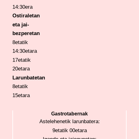
14:30era
Ostiraletan
eta
jai-
bezperetan
8etatik
14:30etara
17etatik
20etara
Larunbatetan
8etatik
15etara
Gastrotabernak
Astelehenetik larunbatera:
9etatik 00etara