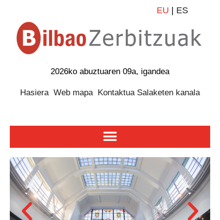
EU
|
ES
2026ko abuztuaren 09a, igandea
Hasiera
Web mapa
Kontaktua
Salaketen kanala