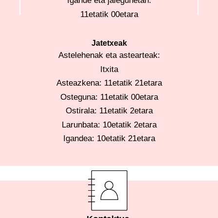
Igande eta jaiegunetan:
11etatik 00etara
Jatetxeak
Astelehenak eta astearteak:
Itxita
Asteazkena: 11etatik 21etara
Osteguna: 11etatik 00etara
Ostirala: 11etatik 2etara
Larunbata: 10etatik 2etara
Igandea: 10etatik 21etara