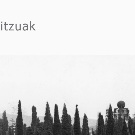
ERBITZUAK
itzuak