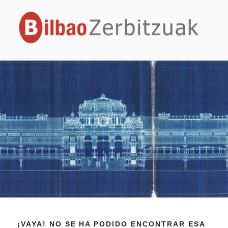
BILBAO ZERBITZUAK
Sitio web oficial de Bilbao Zerbitzuak
¡VAYA! NO SE HA PODIDO ENCONTRAR ESA