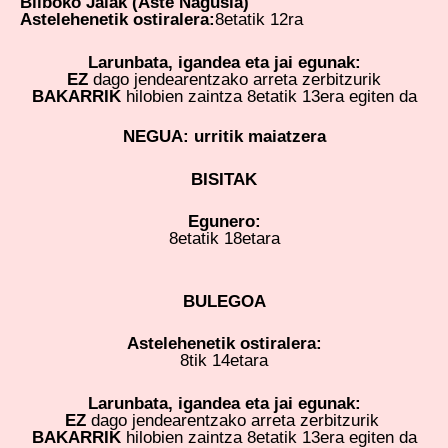
Bilboko Jaiak (Aste Nagusia)
Astelehenetik ostiralera:
8etatik 12ra
Larunbata, igandea eta jai egunak:
EZ
dago jendearentzako arreta zerbitzurik
BAKARRIK
hilobien zaintza 8etatik 13era egiten da
NEGUA: urritik maiatzera
BISITAK
Egunero:
8etatik 18etara
BULEGOA
Astelehenetik ostiralera:
8tik 14etara
Larunbata, igandea eta jai egunak:
EZ
dago jendearentzako arreta zerbitzurik
BAKARRIK
hilobien zaintza 8etatik 13era egiten da