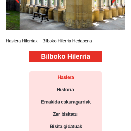
Hasiera
Hilerriak – Bilboko Hilerria
Hedapena
Bilboko Hilerria
Hasiera
Historia
Emakida eskuragarriak
Zer bisitatu
Bisita gidatuak