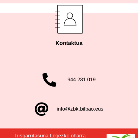
Kontaktua
944 231 019
info@zbk.bilbao.eus
Irisgarritasuna
Legezko oharra