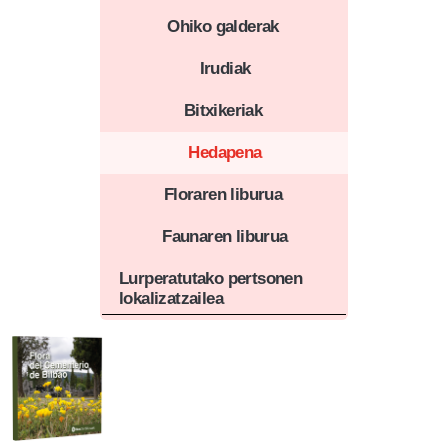
Ohiko galderak
Irudiak
Bitxikeriak
Hedapena
Floraren liburua
Faunaren liburua
Lurperatutako pertsonen
lokalizatzailea