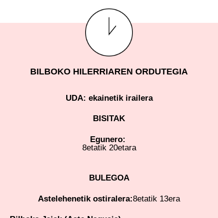
BILBOKO HILERRIAREN ORDUTEGIA
UDA: ekainetik irailera
BISITAK
Egunero:
8etatik 20etara
BULEGOA
Astelehenetik ostiralera:
8etatik 13era