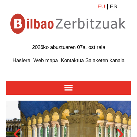
EU
|
ES
2026ko abuztuaren 07a, ostirala
Hasiera
Web mapa
Kontaktua
Salaketen kanala