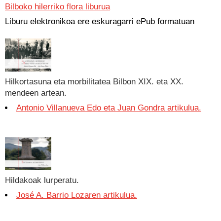
Bilboko hilerriko flora liburua
Liburu elektronikoa ere eskuragarri ePub formatuan
Hilkortasuna eta morbilitatea Bilbon XIX. eta XX.
mendeen artean.
Antonio Villanueva Edo eta Juan Gondra artikulua.
Hildakoak lurperatu.
José A. Barrio Lozaren artikulua.