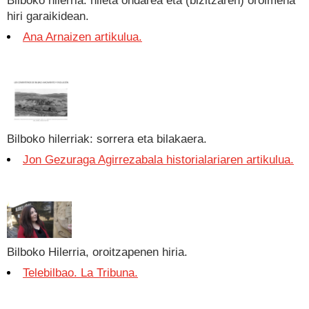
Bilboko hilerria: hileta ondarea eta (bizitzaren) oroimena
hiri garaikidean.
Ana Arnaizen artikulua.
Bilboko hilerriak: sorrera eta bilakaera.
Jon Gezuraga Agirrezabala historialariaren artikulua.
Bilboko Hilerria, oroitzapenen hiria.
Telebilbao. La Tribuna.