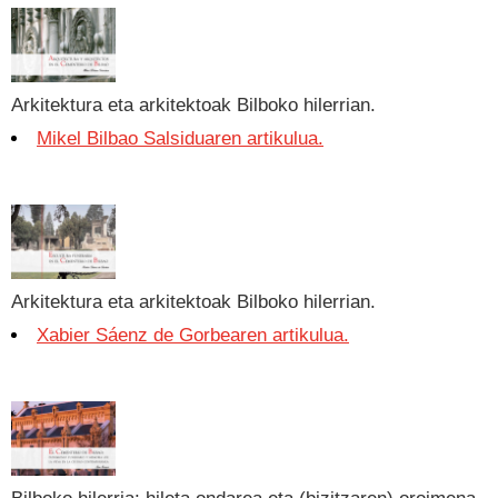
Arkitektura eta arkitektoak Bilboko hilerrian.
Mikel Bilbao Salsiduaren artikulua.
Arkitektura eta arkitektoak Bilboko hilerrian.
Xabier Sáenz de Gorbearen artikulua.