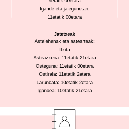
9etatik 00etara
Igande eta jaiegunetan:
11etatik 00etara
Jatetxeak
Astelehenak eta astearteak:
Itxita
Asteazkena: 11etatik 21etara
Osteguna: 11etatik 00etara
Ostirala: 11etatik 2etara
Larunbata: 10etatik 2etara
Igandea: 10etatik 21etara