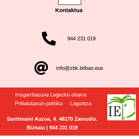
Kontaktua
944 231 019
info@zbk.bilbao.eus
Irisgarritasuna
Legezko oharra
Pribatutasun-politika
Laguntza
Santimami Auzoa, 4. 48170 Zamudio.
Bizkaia | 944 231 019