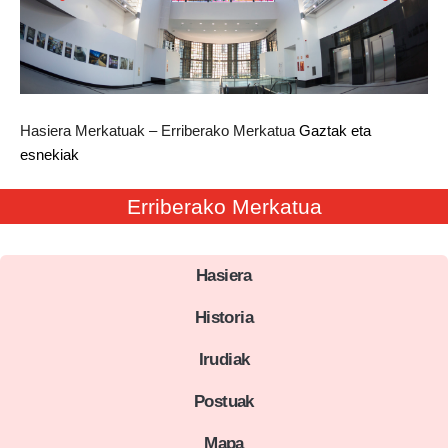
Hasiera
Merkatuak – Erriberako Merkatua
Gaztak eta
esnekiak
Erriberako Merkatua
Hasiera
Historia
Irudiak
Postuak
Mapa