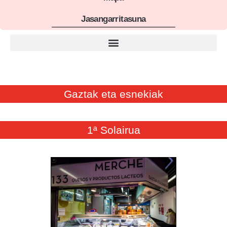
Jasangarritasuna
Gaztak eta esnekiak
1ª Solairua