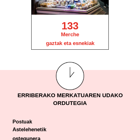
133
Merche
gaztak eta esnekiak
ERRIBERAKO MERKATUAREN UDAKO
ORDUTEGIA
Postuak
Astelehenetik
ostegunera