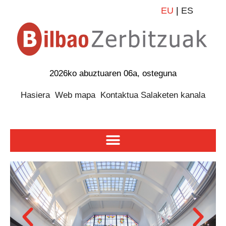
EU
|
ES
2026ko abuztuaren 06a, osteguna
Hasiera
Web mapa
Kontaktua
Salaketen kanala