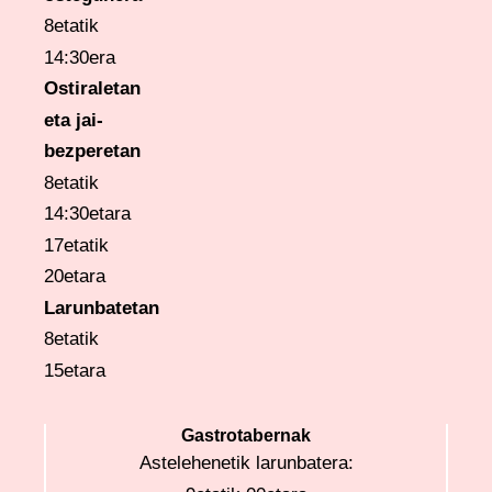
8etatik
14:30era
Ostiraletan
eta
jai-
bezperetan
8etatik
14:30etara
17etatik
20etara
Larunbatetan
8etatik
15etara
Gastrotabernak
Astelehenetik larunbatera: