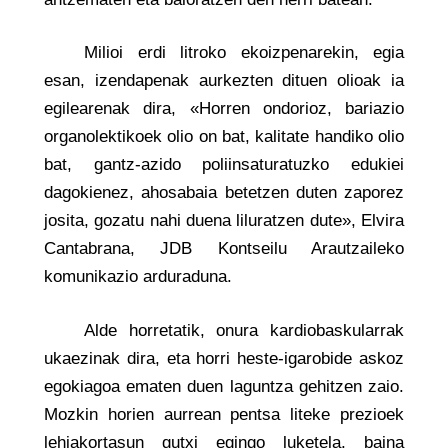
Milioi erdi litroko ekoizpenarekin, egia
esan, izendapenak aurkezten dituen olioak ia
egilearenak dira, «Horren ondorioz, bariazio
organolektikoek olio on bat, kalitate handiko olio
bat, gantz-azido poliinsaturatuzko edukiei
dagokienez, ahosabaia betetzen duten zaporez
josita, gozatu nahi duena liluratzen dute», Elvira
Cantabrana, JDB Kontseilu Arautzaileko
komunikazio arduraduna.
Alde horretatik, onura kardiobaskularrak
ukaezinak dira, eta horri heste-igarobide askoz
egokiagoa ematen duen laguntza gehitzen zaio.
Mozkin horien aurrean pentsa liteke prezioek
lehiakortasun gutxi egingo luketela, baina