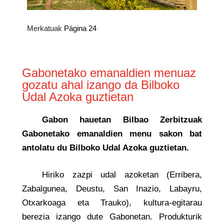
Merkatuak
Página 24
Gabonetako emanaldien menuaz
gozatu ahal izango da Bilboko
Udal Azoka guztietan
Gabon hauetan Bilbao Zerbitzuak
Gabonetako emanaldien menu sakon bat
antolatu du Bilboko Udal Azoka guztietan.
Hiriko zazpi udal azoketan (Erribera,
Zabalgunea, Deustu, San Inazio, Labayru,
Otxarkoaga eta Trauko), kultura-egitarau
berezia izango dute Gabonetan. Produkturik