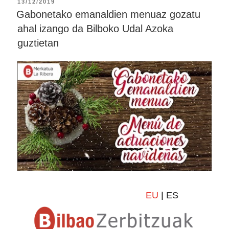
13/12/2019
Gabonetako emanaldien menuaz gozatu
ahal izango da Bilboko Udal Azoka
guztietan
EU
|
ES