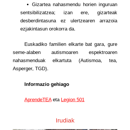
Gizartea nahasmendu horien inguruan
sentsibilizatzea; izan ere, gizarteak
desberdintasuna ez ulertzearen arrazoia
ezjakintasun orokorra da.
Euskadiko familien elkarte bat gara, gure
seme-alaben autismoaren espektroaren
nahasmenduak elkartuta (Autismoa, tea,
Asperger, TGD).
Informazio gehiago
AprendeTEA
eta
Legion 501
Irudiak