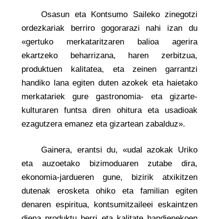
Osasun eta Kontsumo Saileko zinegotzi
ordezkariak berriro gogorarazi nahi izan du
«gertuko merkataritzaren balioa agerira
ekartzeko beharrizana, haren zerbitzua,
produktuen kalitatea, eta zeinen garrantzi
handiko lana egiten duten azokek eta haietako
merkatariek gure gastronomia- eta gizarte-
kulturaren funtsa diren ohitura eta usadioak
ezagutzera emanez eta gizartean zabalduz».
Gainera, erantsi du, «udal azokak Uriko
eta auzoetako bizimoduaren zutabe dira,
ekonomia-jardueren gune, bizirik atxikitzen
dutenak erosketa ohiko eta familian egiten
denaren espiritua, kontsumitzaileei eskaintzen
diena produktu berri eta kalitate handienekoen