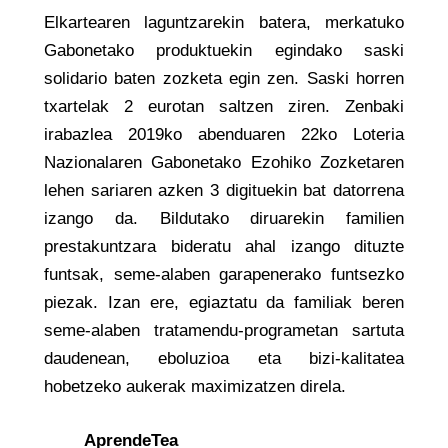
Elkartearen laguntzarekin batera, merkatuko
Gabonetako produktuekin egindako saski
solidario baten zozketa egin zen. Saski horren
txartelak 2 eurotan saltzen ziren. Zenbaki
irabazlea 2019ko abenduaren 22ko Loteria
Nazionalaren Gabonetako Ezohiko Zozketaren
lehen sariaren azken 3 digituekin bat datorrena
izango da. Bildutako diruarekin familien
prestakuntzara bideratu ahal izango dituzte
funtsak, seme-alaben garapenerako funtsezko
piezak. Izan ere, egiaztatu da familiak beren
seme-alaben tratamendu-programetan sartuta
daudenean, eboluzioa eta bizi-kalitatea
hobetzeko aukerak maximizatzen direla.
AprendeTea