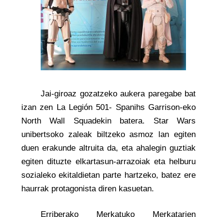
Jai-giroaz gozatzeko aukera paregabe bat
izan zen La Legión 501- Spanihs Garrison-eko
North Wall Squadekin batera. Star Wars
unibertsoko zaleak biltzeko asmoz lan egiten
duen erakunde altruita da, eta ahalegin guztiak
egiten dituzte elkartasun-arrazoiak eta helburu
sozialeko ekitaldietan parte hartzeko, batez ere
haurrak protagonista diren kasuetan.
Erriberako Merkatuko Merkatarien