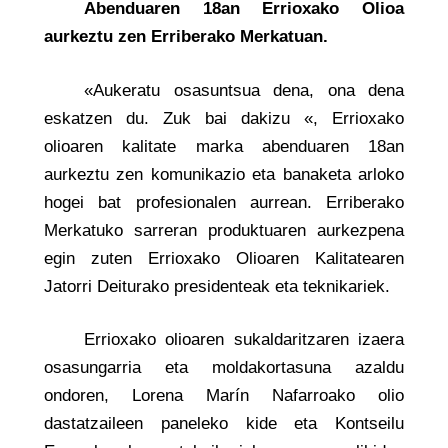
Abenduaren 18an Errioxako Olioa
aurkeztu zen Erriberako Merkatuan.
«Aukeratu osasuntsua dena, ona dena
eskatzen du. Zuk bai dakizu «, Errioxako
olioaren kalitate marka abenduaren 18an
aurkeztu zen komunikazio eta banaketa arloko
hogei bat profesionalen aurrean. Erriberako
Merkatuko sarreran produktuaren aurkezpena
egin zuten Errioxako Olioaren Kalitatearen
Jatorri Deiturako presidenteak eta teknikariek.
Errioxako olioaren sukaldaritzaren izaera
osasungarria eta moldakortasuna azaldu
ondoren, Lorena Marín Nafarroako olio
dastatzaileen paneleko kide eta Kontseilu