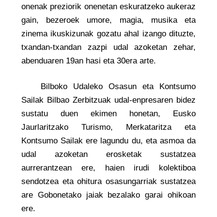
onenak preziorik onenetan eskuratzeko aukeraz
gain, bezeroek umore, magia, musika eta
zinema ikuskizunak gozatu ahal izango dituzte,
txandan-txandan zazpi udal azoketan zehar,
abenduaren 19an hasi eta 30era arte.
Bilboko Udaleko Osasun eta Kontsumo
Sailak Bilbao Zerbitzuak udal-enpresaren bidez
sustatu duen ekimen honetan, Eusko
Jaurlaritzako Turismo, Merkataritza eta
Kontsumo Sailak ere lagundu du, eta asmoa da
udal azoketan erosketak sustatzea
aurrerantzean ere, haien irudi kolektiboa
sendotzea eta ohitura osasungarriak sustatzea
are Gobonetako jaiak bezalako garai ohikoan
ere.