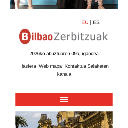
EU
|
ES
2026ko abuztuaren 09a, igandea
Hasiera
Web mapa
Kontaktua
Salaketen
kanala