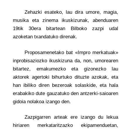
Zehazki esateko, lau dira umore, magia,
musika eta zinema ikuskizunak, abenduaren
19tik 30era bitartean Bilboko zazpi udal
azoketan txandatuko direnak.
Proposamenetako bat «Impro merkatuak»
inprobisaziozko ikuskizuna da, non, umorearen
bitartez, emakumezko eta gizonezko lau
aktorek agertoki bihurtuko dituzte azokak, eta
han ibiliko diren bezeroak solaskide, eta hala
erabakiko dute gauzatuko den antzerki-saioaren
gidoia nolakoa izango den.
Zazpigarren arteak ere izango du lekua
hiriaren merkataritzazko ekipamenduetan,