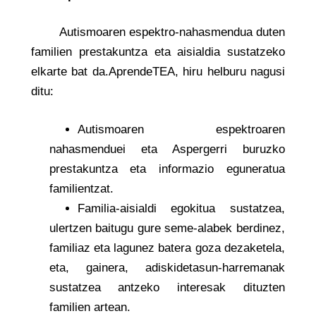
Autismoaren espektro-nahasmendua duten
familien prestakuntza eta aisialdia sustatzeko
elkarte bat da.AprendeTEA, hiru helburu nagusi
ditu:
Autismoaren espektroaren
nahasmenduei eta Aspergerri buruzko
prestakuntza eta informazio eguneratua
familientzat.
Familia-aisialdi egokitua sustatzea,
ulertzen baitugu gure seme-alabek berdinez,
familiaz eta lagunez batera goza dezaketela,
eta, gainera, adiskidetasun-harremanak
sustatzea antzeko interesak dituzten
familien artean.