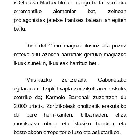
«Deliciosa Marta» filma emango baita, komedia
erromantiko alemaniar bat, zeinean
protagonistak jatetxe frantses batean lan egiten
baitu.
Ibon del Olmo magoak ilusioz eta pozez
beteko ditu azoken barrutiak gertuko magiazko
ikuskizunekin, ikusleak harrituz beti.
Musikazko zertzelada, Gabonetako
egitarauan, Txipli Txapla zortzikotearen eskutik
etorriko da; Karmele Barrenak zuzentzen du
2.000 urtetik. Zortzikoteak oholtzatik erakutsiko
du bere herri-kanten, bilbainaden, eliza
musikazko obren eta klasiko handien eta
bestelakoen errepertorio luze eta askotarikoa.