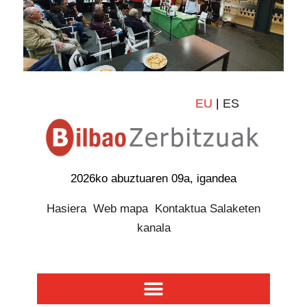
EU
|
ES
2026ko abuztuaren 09a, igandea
Hasiera
Web mapa
Kontaktua
Salaketen
kanala