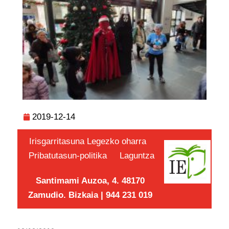
2019-12-14
Irisgarritasuna
Legezko oharra
Pribatutasun-politika
Laguntza
Santimami Auzoa, 4. 48170
Zamudio. Bizkaia | 944 231 019