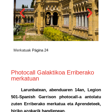
Merkatuak
Página 24
Photocall Galaktikoa Erriberako
merkatuan
Larunbatean, abenduaren 14an, Legion
501-Spanish Garrison photocall-a antolatu
zuten Erriberako merkatua eta Aprendeteek,
hiriko azokarik handienean.