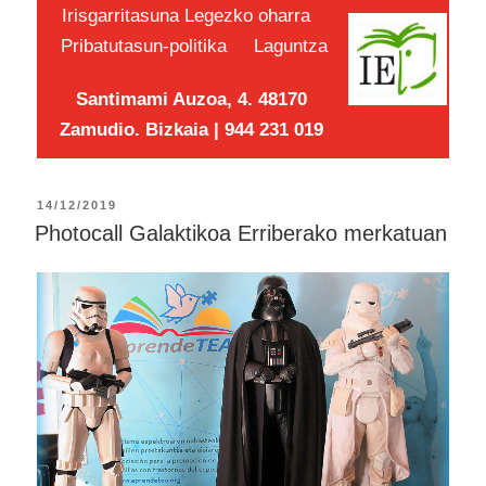
Irisgarritasuna
Legezko oharra
Pribatutasun-politika
Laguntza
Santimami Auzoa, 4. 48170
Zamudio. Bizkaia | 944 231 019
14/12/2019
Photocall Galaktikoa Erriberako merkatuan