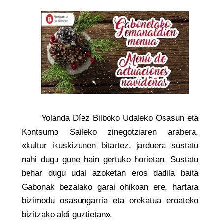
Yolanda Díez Bilboko Udaleko Osasun eta
Kontsumo Saileko zinegotziaren arabera,
«kultur ikuskizunen bitartez, jarduera sustatu
nahi dugu gune hain gertuko horietan. Sustatu
behar dugu udal azoketan eros dadila baita
Gabonak bezalako garai ohikoan ere, hartara
bizimodu osasungarria eta orekatua eroateko
bizitzako aldi guztietan».