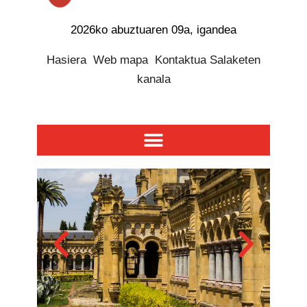
2026ko abuztuaren 09a, igandea
Hasiera
Web mapa
Kontaktua
Salaketen
kanala