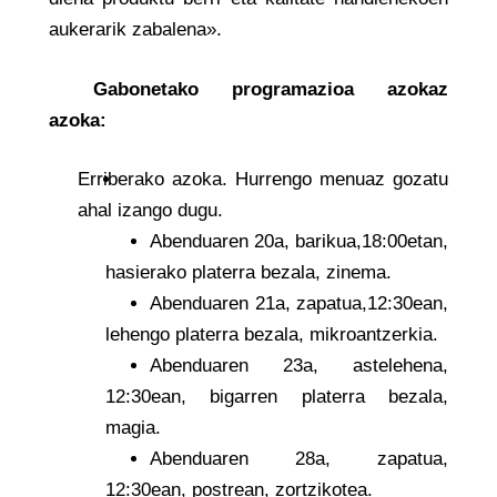
aukerarik zabalena».
Gabonetako programazioa azokaz
azoka:
Erriberako azoka. Hurrengo menuaz gozatu
ahal izango dugu.
Abenduaren 20a, barikua,18:00etan,
hasierako platerra bezala, zinema.
Abenduaren 21a, zapatua,12:30ean,
lehengo platerra bezala, mikroantzerkia.
Abenduaren 23a, astelehena,
12:30ean, bigarren platerra bezala,
magia.
Abenduaren 28a, zapatua,
12:30ean, postrean, zortzikotea.