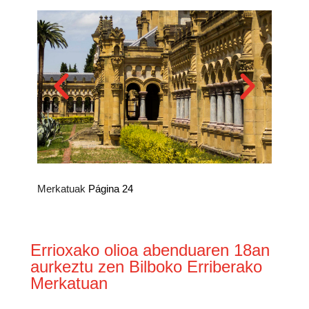
Merkatuak
Página 24
Errioxako olioa abenduaren 18an
aurkeztu zen Bilboko Erriberako
Merkatuan