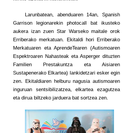
Larunbatean, abenduaren 14an, Spanish
Garrison legionarekin photocall bat ikusteko
aukera izan zuen Star Warseko maitale orok
Erriberako merkatuan. Ekitaldi hori Erriberako
Merkatuaren eta AprendeTearen (Autismoaren
Espektroaren Nahasteak eta Asperger dituzten
Familien Prestakuntza eta Aisiaren
Sustapenerako Elkartea) lankidetzari esker egin
zen. Ekitaldiaren helburu nagusia autismoaren
inguruan sentsibilizatzea, elkartea ezagutzea
eta dirua biltzeko jarduera bat sortzea zen.