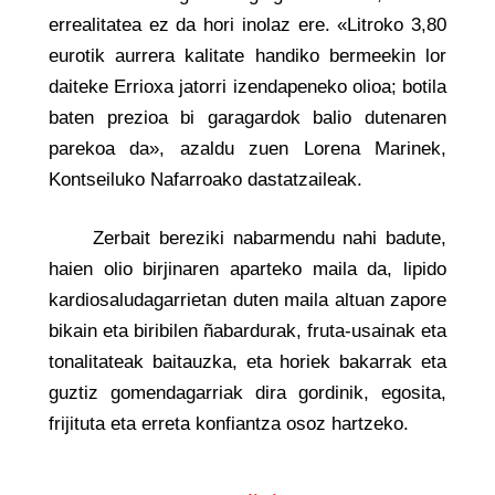
errealitatea ez da hori inolaz ere. «Litroko 3,80
eurotik aurrera kalitate handiko bermeekin lor
daiteke Errioxa jatorri izendapeneko olioa; botila
baten prezioa bi garagardok balio dutenaren
parekoa da», azaldu zuen Lorena Marinek,
Kontseiluko Nafarroako dastatzaileak.
Zerbait bereziki nabarmendu nahi badute,
haien olio birjinaren aparteko maila da, lipido
kardiosaludagarrietan duten maila altuan zapore
bikain eta biribilen ñabardurak, fruta-usainak eta
tonalitateak baitauzka, eta horiek bakarrak eta
guztiz gomendagarriak dira gordinik, egosita,
frijituta eta erreta konfiantza osoz hartzeko.