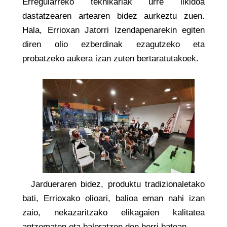
Erregularreko teknikariak urre likidoa
dastatzearen artearen bidez aurkeztu zuen.
Hala, Errioxan Jatorri Izendapenarekin egiten
diren olio ezberdinak ezagutzeko eta
probatzeko aukera izan zuten bertaratutakoek.
Jardueraren bidez, produktu tradizionaletako
bati, Errioxako olioari, balioa eman nahi izan
zaio, nekazaritzako elikagaien kalitatea
antzematen eta baloratzen den herri batean.